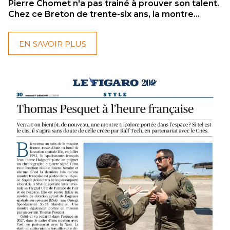
Pierre Chomet n'a pas trainé à prouver son talent.
Chez ce Breton de trente-six ans, la montre
n'orne pas le poignet : elle mène la cuisine
comme le reste. Une complice taillée pour les
EN SAVOIR PLUS
combats. Fatalement, RALF TECH en a fait son
ambassadeur.